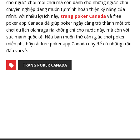
cho người chơi mới chơi mà còn dành cho những người chơi
chuyên nghiệp đang muốn tự mình hoàn thiện kỹ năng của
mình. Với nhiều lợi ích này,
trang poker Canada
và free
poker app Canada đã giúp poker ngày càng trở thành một trò
chơi du lịch olahraga ria không chỉ cho nước này, mà còn với
sức mạnh quốc tế. Nếu bạn muốn thử cảm giác chơi poker
miễn phí, hãy tải free poker app Canada này để có những trận
đấu vui vẻ.
TRANG POKER CANADA