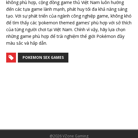
không phù hợp, cộng đồng game thủ Việt Nam luôn hướng
đến các tựa game lành mạnh, phát huy tối đa khả năng sáng
tạo. Với sự phát triển của ngành công nghiệp game, không khó
để tìm thấy các ‘pokemon themed games’ phù hợp với sở thích
của từng người chơi tại Việt Nam. Chính vì vậy, hãy lựa chọn
những game phù hợp để trải nghiệm thế giới Pokémon đầy
màu sắc và hấp dẫn.
POKEMON SEX GAMES
@2026 VZone Gaming